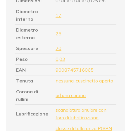
Dimensioni
0,04 × 0,04 × 0,025 cm
Diametro
17
interno
Diametro
25
esterno
Spessore
20
Peso
0,03
EAN
9008745716065
Tenuta
nessuna, cuscinetto aperto
Corona di
ad una corona
rullini
scanalatura anulare con
Lubrificazione
foro di lubrificazione
classe di tolleranza P0/PN