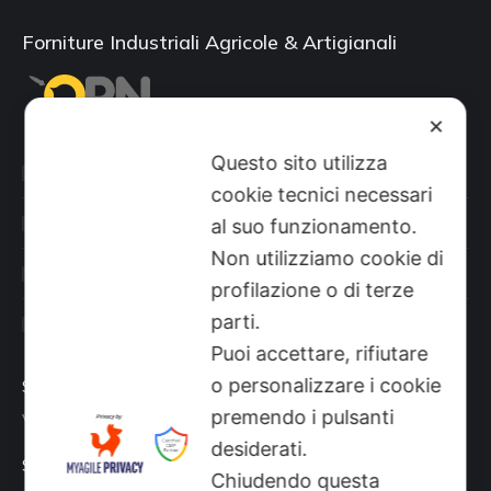
Forniture Industriali Agricole & Artigianali
✕
Questo sito utilizza
Categorie prodotti
cookie tecnici necessari
Il mio account
al suo funzionamento.
Non utilizziamo cookie di
Shop
profilazione o di terze
parti.
Sito aziendale
Puoi accettare, rifiutare
o personalizzare i cookie
Sede
premendo i pulsanti
Via Busano, 56, Favria (TO)
desiderati.
Supporto Tecnico
Chiudendo questa