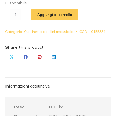
Disponibile
NKE
Aggiungi al carrello
-
Cuscinetto
Categoria:
Cuscinetto a rullini (massiccio)
COD:
10155331
a
rullini
(massiccio)
Share this product
|
NK1720
Share
Share
Share
Share
-
on
on
on
on
NKENK17/20
X
Facebook
Pinterest
LinkedIn
-
NK17/20NKE
Informazioni aggiuntive
quantità
Peso
0,03 kg