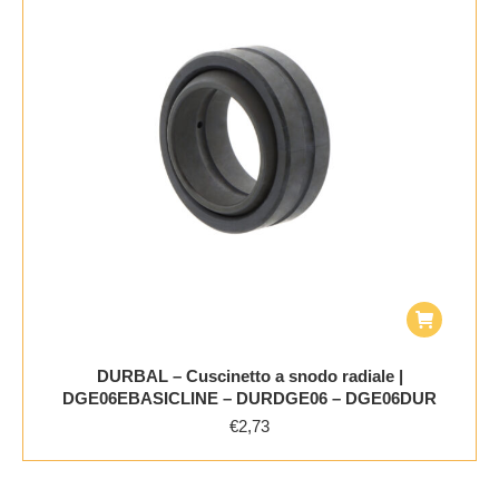
DURBAL – Cuscinetto a snodo radiale |
DGE06EBASICLINE – DURDGE06 – DGE06DUR
€
2,73