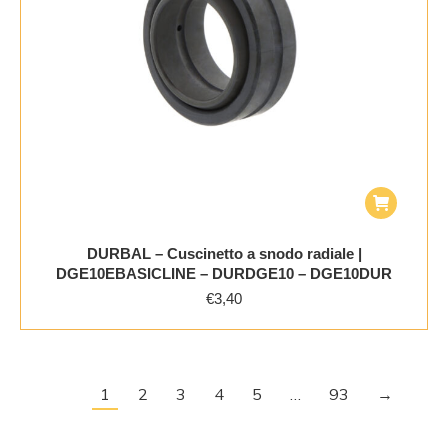
DURBAL – Cuscinetto a snodo radiale |
DGE10EBASICLINE – DURDGE10 – DGE10DUR
€
3,40
1
2
3
4
5
…
93
→