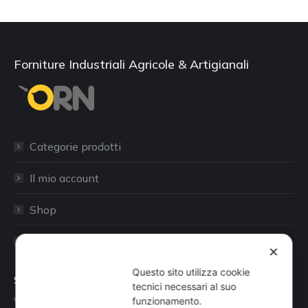
Forniture Industriali Agricole & Artigianali
Categorie prodotti
Il mio account
Shop
Sito aziendale
✕
Questo sito utilizza cookie
Sede
tecnici necessari al suo
Via Busano, 56, Favria (TO)
funzionamento.