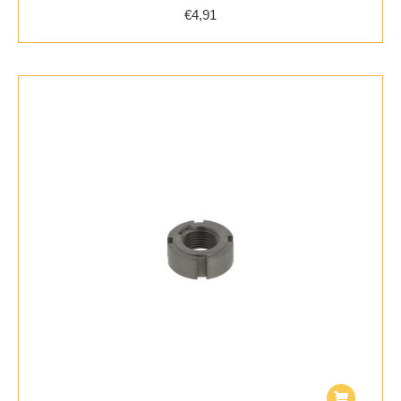
€
4,91