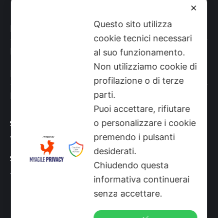
✕
Questo sito utilizza
Categorie prodotti
cookie tecnici necessari
Il mio account
al suo funzionamento.
Non utilizziamo cookie di
Shop
profilazione o di terze
parti.
Sito aziendale
Puoi accettare, rifiutare
o personalizzare i cookie
Sede
premendo i pulsanti
Via Busano, 56, Favria (TO)
desiderati.
Supporto Tecnico
Chiudendo questa
+39 0124 34071
informativa continuerai
Find us on:
senza accettare.
Mail
page