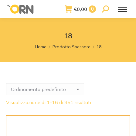
€
0,00
Search:
0
18
You are here:
Home
Prodotto Spessore
18
Visualizzazione di 1-16 di 951 risultati