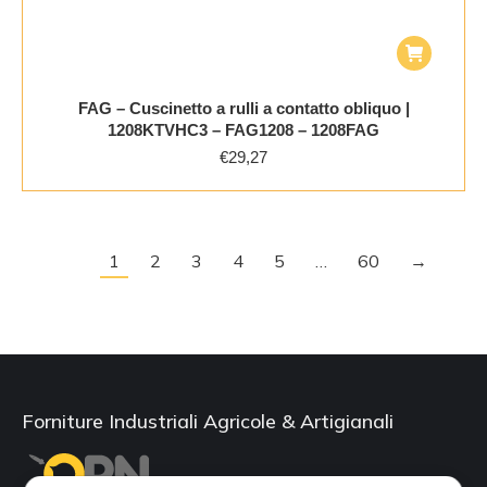
FAG – Cuscinetto a rulli a contatto obliquo |
1208KTVHC3 – FAG1208 – 1208FAG
€
29,27
1
2
3
4
5
…
60
→
Forniture Industriali Agricole & Artigianali