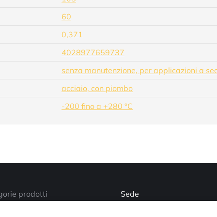
60
0,371
4028977659737
senza manutenzione, per applicazioni a se
acciaio, con piombo
-200 fino a +280 °C
orie prodotti
Sede
Via Busano, 56, Favria (TO
o account