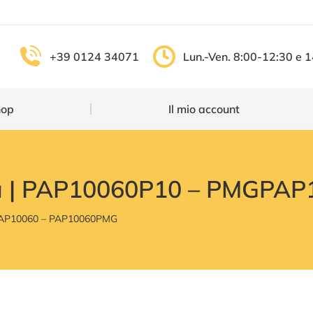
Shop
Il mio account
+39 0124 34071
Lun.-Ven. 8:00-12:30 e 
hop
Il mio account
a | PAP10060P10 – PMGPA
PAP10060 – PAP10060PMG