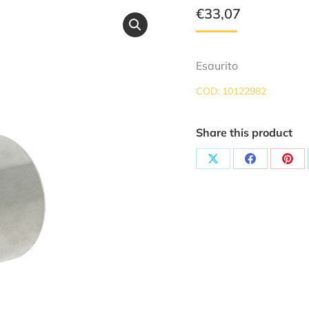
€
33,07
Esaurito
COD:
10122982
Share this product
Share
Share
Sha
on
on
on
X
Facebook
Pint