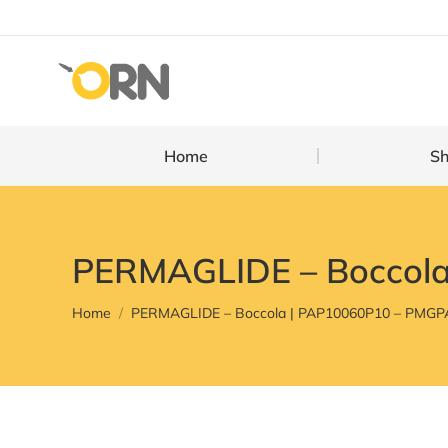
Home
Home
S
PERMAGLIDE – Boccol
You are here:
Home
PERMAGLIDE – Boccola | PAP10060P10 – PMG