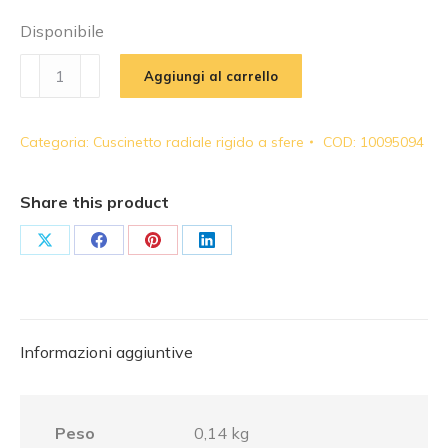
Disponibile
FAG
Aggiungi al carrello
-
Cuscinetto
Categoria:
Cuscinetto radiale rigido a sfere
COD:
10095094
radiale
rigido
a
Share this product
sfere
|
Share
Share
Share
Share
619102RSR
on
on
on
on
-
X
Facebook
Pinterest
LinkedIn
FAG61910
-
Informazioni aggiuntive
61910FAG
quantità
Peso
0,14 kg