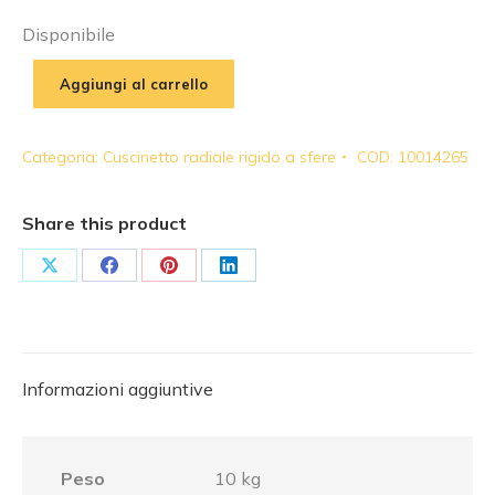
Disponibile
Aggiungi al carrello
Categoria:
Cuscinetto radiale rigido a sfere
COD:
10014265
Share this product
Share
Share
Share
Share
on
on
on
on
X
Facebook
Pinterest
LinkedIn
Informazioni aggiuntive
Peso
10 kg