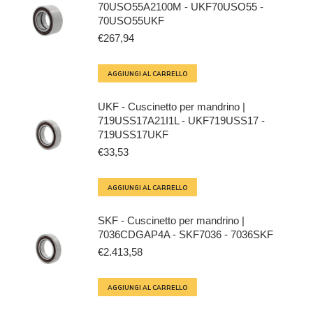
70USO55A2100M - UKF70USO55 -
70USO55UKF
€
267,94
AGGIUNGI AL CARRELLO
UKF - Cuscinetto per mandrino |
719USS17A21I1L - UKF719USS17 -
719USS17UKF
€
33,53
AGGIUNGI AL CARRELLO
SKF - Cuscinetto per mandrino |
7036CDGAP4A - SKF7036 - 7036SKF
€
2.413,58
AGGIUNGI AL CARRELLO