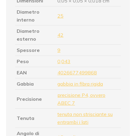
Dimensioni
0,05 × 0,05 × 0,018 cm
Diametro
25
interno
Diametro
42
esterno
Spessore
9
Peso
0,043
EAN
4026677499868
Gabbia
gabbia in fibra rigida
precisione P4, ovvero
Precisione
ABEC 7
tenuta non strisciante su
Tenuta
entrambi i lati
Angolo di