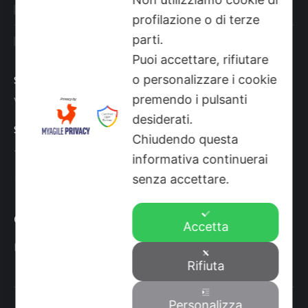
Shop
profilazione o di terze
parti.
Sito aziendale
Puoi accettare, rifiutare
o personalizzare i cookie
Sede
premendo i pulsanti
Via Busano, 56, Favria (TO)
desiderati.
Supporto Tecnico
Chiudendo questa
+39 0124 34071
informativa continuerai
Find us on:
senza accettare.
Mail
page
Orari
opens
Accetta
in
Lun-Ven: 8-12:30 14-19 Sab: 8-12:30
new
Rifiuta
window
© O.R.N. srl IT07186620014 Rea Tutti i diritti riservati
Personalizza