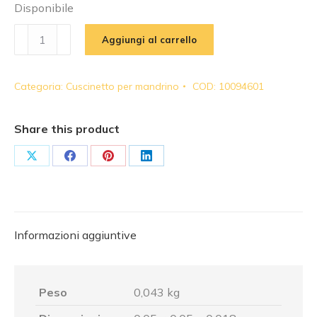
Disponibile
FAG
Aggiungi al carrello
-
Cuscinetto
Categoria:
Cuscinetto per mandrino
COD:
10094601
per
mandrino
|
Share this product
B71905C2RSDTP4SUL
-
Share
Share
Share
Share
FAGB71905
on
on
on
on
-
X
Facebook
Pinterest
LinkedIn
B71905FAG
quantità
Informazioni aggiuntive
Peso
0,043 kg