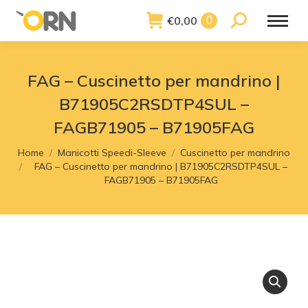
€
0,00
Search:
0
FAG – Cuscinetto per mandrino |
B71905C2RSDTP4SUL –
FAGB71905 – B71905FAG
You are here:
Home
Manicotti Speedi-Sleeve
Cuscinetto per mandrino
FAG – Cuscinetto per mandrino | B71905C2RSDTP4SUL –
FAGB71905 – B71905FAG