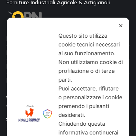
Forniture Industriali Agricole & Artigianali
✕
Questo sito utilizza
Categorie prodotti
cookie tecnici necessari
Il mio account
al suo funzionamento.
Non utilizziamo cookie di
Shop
profilazione o di terze
parti.
Sito aziendale
Puoi accettare, rifiutare
o personalizzare i cookie
Sede
premendo i pulsanti
Via Busano, 56, Favria (TO)
desiderati.
Supporto Tecnico
Chiudendo questa
+39 0124 34071
informativa continuerai