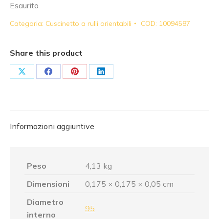
Esaurito
Categoria:
Cuscinetto a rulli orientabili
COD:
10094587
Share this product
Share
Share
Share
Share
on
on
on
on
X
Facebook
Pinterest
LinkedIn
Informazioni aggiuntive
Peso
4,13 kg
Dimensioni
0,175 × 0,175 × 0,05 cm
Diametro
95
interno