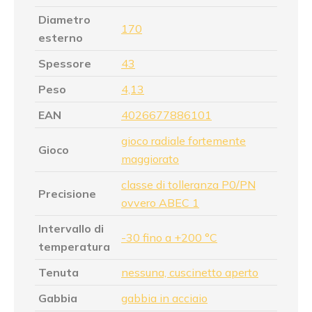
Diametro
170
esterno
Spessore
43
Peso
4,13
EAN
4026677886101
gioco radiale fortemente
Gioco
maggiorato
classe di tolleranza P0/PN
Precisione
ovvero ABEC 1
Intervallo di
-30 fino a +200 °C
temperatura
Tenuta
nessuna, cuscinetto aperto
Gabbia
gabbia in acciaio