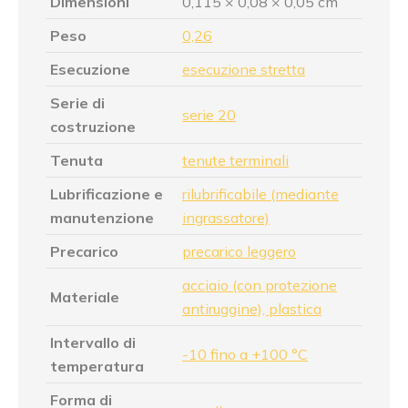
Dimensioni
0,115 × 0,08 × 0,05 cm
Peso
0,26
Esecuzione
esecuzione stretta
Serie di
serie 20
costruzione
Tenuta
tenute terminali
Lubrificazione e
rilubrificabile (mediante
manutenzione
ingrassatore)
Precarico
precarico leggero
acciaio (con protezione
Materiale
antiruggine), plastica
Intervallo di
-10 fino a +100 °C
temperatura
Forma di