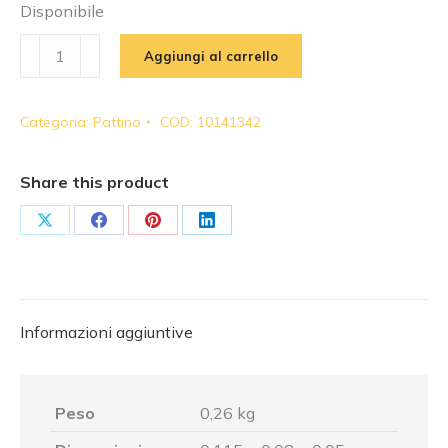
Disponibile
BOSCH
Aggiungi al carrello
REXROTH
-
Categoria:
Pattino
COD:
10141342
Pattino
|
R044201301SNSC1H3
Share this product
-
MWA020SNSC1H3
Share
Share
Share
Share
-
on
on
on
on
REXMWA-
X
Facebook
Pinterest
LinkedIn
020
quantità
Informazioni aggiuntive
Peso
0,26 kg