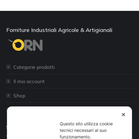
Forniture Industriali Agricole & Artigianali
Categorie prodotti
Il mio account
Shop
Sito aziendale
✕
Questo sito utilizza cookie
Sede
tecnici necessari al suo
Via Busano, 56, Favria (TO)
funzionamento.