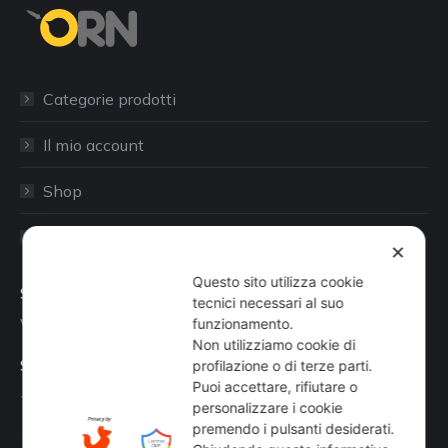
Categorie prodotti
Il mio account
Shop
Sito aziendale
✕
Questo sito utilizza cookie
Sede
tecnici necessari al suo
Via Busano, 56, Favria (TO)
funzionamento.
Non utilizziamo cookie di
Supporto Tecnico
profilazione o di terze parti.
Puoi accettare, rifiutare o
+39 0124 34071
personalizzare i cookie
premendo i pulsanti desiderati.
Find us on: