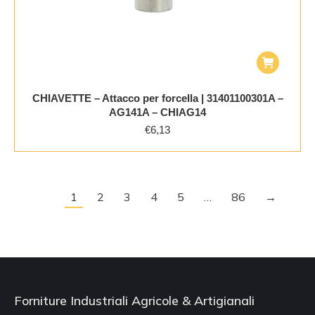
CHIAVETTE – Attacco per forcella | 31401100301A –
AG141A – CHIAG14
€
6,13
1
2
3
4
5
…
86
→
Forniture Industriali Agricole & Artigianali