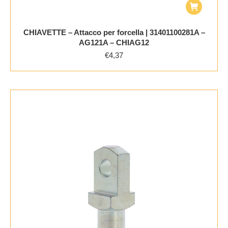
CHIAVETTE – Attacco per forcella | 31401100281A –
AG121A – CHIAG12
€
4,37