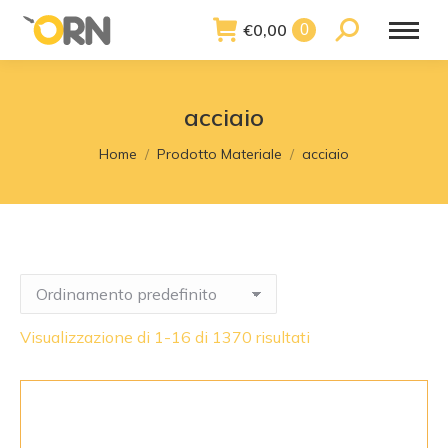
€
0,00
Search:
0
acciaio
You are here:
Home
Prodotto Materiale
acciaio
Visualizzazione di 1-16 di 1370 risultati