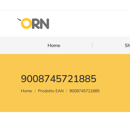
Home
Home
S
9008745721885
You are here:
Home
Prodotto EAN
9008745721885