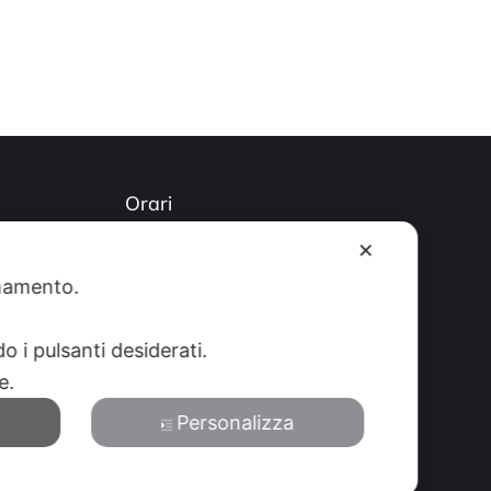
Orari
)
Lun-Ven: 8-12:30 14-19 Sab: 8-
✕
12:30
ionamento.
o i pulsanti desiderati.
re.
Personalizza
Privacy Policy