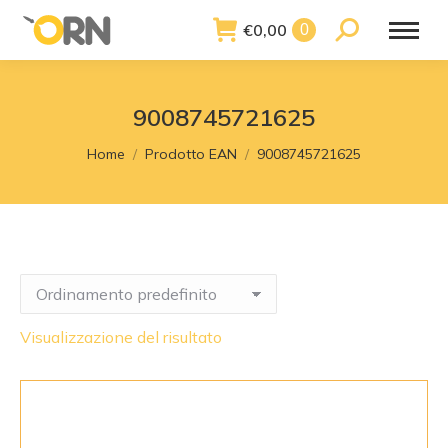
€
0,00
Search:
0
9008745721625
You are here:
Home
Prodotto EAN
9008745721625
Visualizzazione del risultato