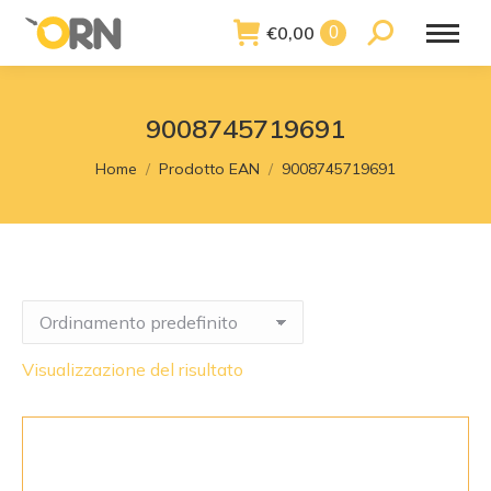
€
0,00
Search:
0
9008745719691
You are here:
Home
Prodotto EAN
9008745719691
Visualizzazione del risultato