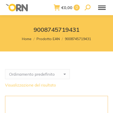
€
0,00
Search:
0
9008745719431
You are here:
Home
Prodotto EAN
9008745719431
Visualizzazione del risultato