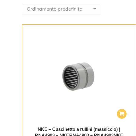
NKE – Cuscinetto a rullini (massiccio) |
RNA4903 – NKERNA4903 – RNA4903NKE