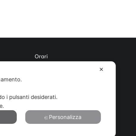
Orari
)
Lun-Ven: 8-12:30 14-19 Sab: 8-
✕
12:30
ionamento.
o i pulsanti desiderati.
re.
Personalizza
Privacy Policy