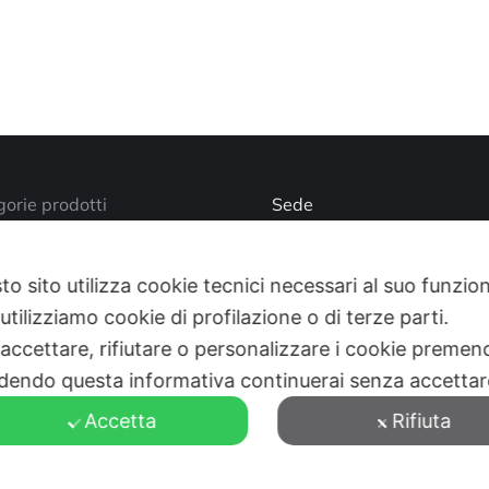
orie prodotti
Sede
Via Busano, 56, Favria (TO
o account
Supporto Tecnico
to sito utilizza cookie tecnici necessari al suo funz
utilizziamo cookie di profilazione o di terze parti.
+39 0124 34071
 accettare, rifiutare o personalizzare i cookie premend
aziendale
Find us on:
Mail
dendo questa informativa continuerai senza accetta
page
Accetta
Rifiuta
opens
in