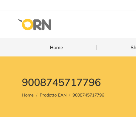
Home
Home
S
9008745717796
You are here:
Home
Prodotto EAN
9008745717796