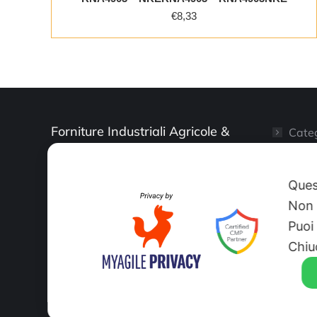
€
8,33
Forniture Industriali Agricole &
Categ
Artigianali
Il mi
Ques
Shop
Non 
Puoi
Sito 
Chiu
© O.R.N. srl IT07186620014 Rea Tutti i diritti riservati