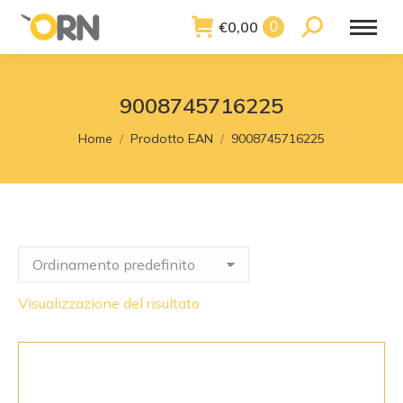
€
0,00
Search:
0
9008745716225
You are here:
Home
Prodotto EAN
9008745716225
Visualizzazione del risultato