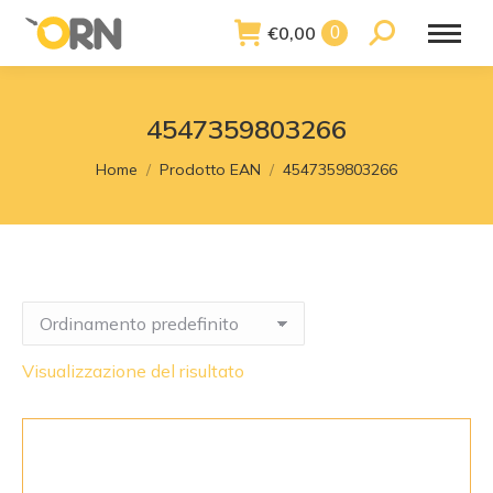
€
0,00
Search:
0
4547359803266
You are here:
Home
Prodotto EAN
4547359803266
Visualizzazione del risultato