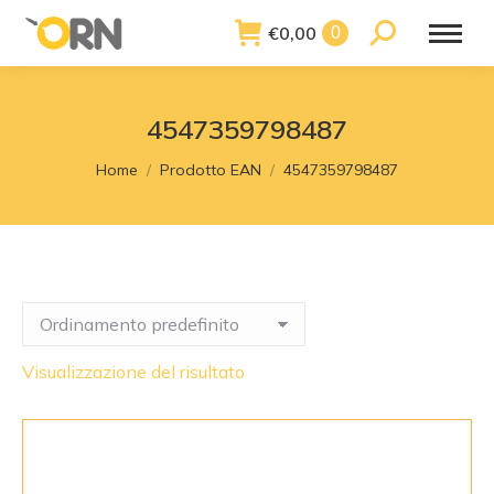
€
0,00
Search:
0
4547359798487
You are here:
Home
Prodotto EAN
4547359798487
Visualizzazione del risultato