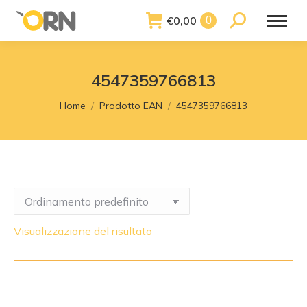
€
0,00
Search:
0
4547359766813
You are here:
Home
Prodotto EAN
4547359766813
Visualizzazione del risultato