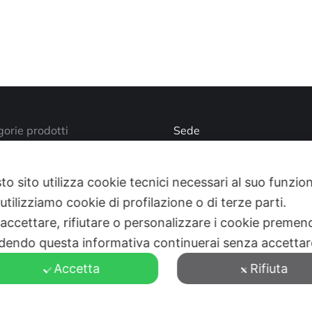
orie prodotti
Sede
Via Busano, 56, Favria (TO
o account
Supporto Tecnico
to sito utilizza cookie tecnici necessari al suo funz
utilizziamo cookie di profilazione o di terze parti.
+39 0124 34071
 accettare, rifiutare o personalizzare i cookie premend
aziendale
Find us on:
Mail
dendo questa informativa continuerai senza accetta
page
Accetta
Rifiuta
opens
in