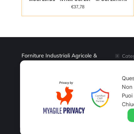
€
37,78
Forniture Industriali Agricole &
Categ
Artigianali
Il mi
Ques
Shop
Non 
Puoi
Sito 
Chiu
© O.R.N. srl IT07186620014 Rea Tutti i diritti riservati