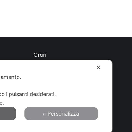
Orari
)
Lun-Ven: 8-12:30 14-19 Sab: 8-
✕
12:30
ionamento.
o i pulsanti desiderati.
re.
Personalizza
Privacy Policy