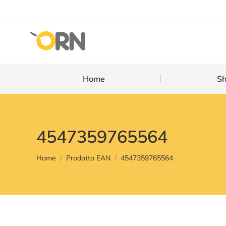
Home
Home
S
4547359765564
You are here:
Home
Prodotto EAN
4547359765564