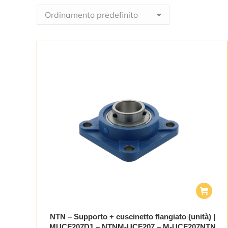
NTN – Supporto + cuscinetto flangiato (unità) |
MUCF207D1 – NTNM-UCF207 – M-UCF207NTN