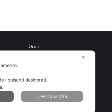
Orari
)
Lun-Ven: 8-12:30 14-19 Sab: 8-
✕
12:30
ionamento.
o i pulsanti desiderati.
re.
Personalizza
Privacy Policy