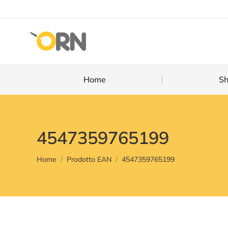
Home
Home
S
4547359765199
You are here:
Home
Prodotto EAN
4547359765199