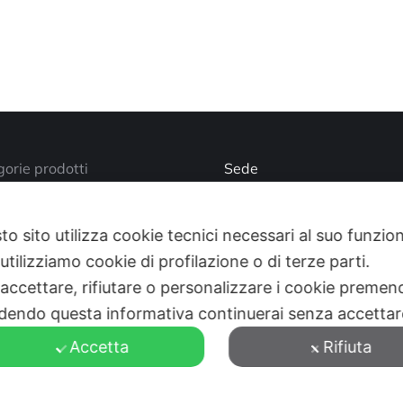
orie prodotti
Sede
Via Busano, 56, Favria (TO
o account
Supporto Tecnico
to sito utilizza cookie tecnici necessari al suo funz
utilizziamo cookie di profilazione o di terze parti.
+39 0124 34071
 accettare, rifiutare o personalizzare i cookie premend
aziendale
Find us on:
Mail
dendo questa informativa continuerai senza accetta
page
Accetta
Rifiuta
opens
in