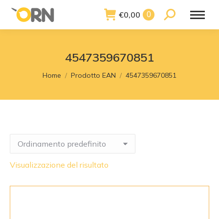
€
0,00
Search:
0
4547359670851
You are here:
Home
Prodotto EAN
4547359670851
Visualizzazione del risultato