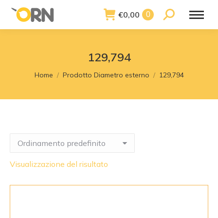
€
0,00
Search:
0
129,794
You are here:
Home
Prodotto Diametro esterno
129,794
Visualizzazione del risultato