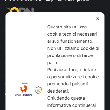
✕
Questo sito utilizza
Categorie prodotti
cookie tecnici necessari
Il mio account
al suo funzionamento.
Non utilizziamo cookie di
Shop
profilazione o di terze
parti.
Sito aziendale
Puoi accettare, rifiutare
o personalizzare i cookie
Sede
premendo i pulsanti
Via Busano, 56, Favria (TO)
desiderati.
Supporto Tecnico
Chiudendo questa
+39 0124 34071
informativa continuerai