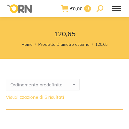
€
0,00
Search:
0
120,65
You are here:
Home
Prodotto Diametro esterno
120,65
Visualizzazione di 5 risultati