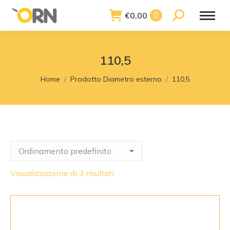
€
0,00
Search:
0
110,5
You are here:
Home
Prodotto Diametro esterno
110,5
Visualizzazione di 3 risultati