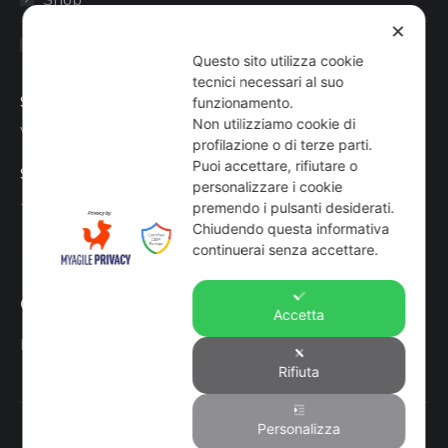
✕
Sito aziendale
Questo sito utilizza cookie
tecnici necessari al suo
Sede
funzionamento.
Non utilizziamo cookie di
Via Busano, 56, Favria (TO)
profilazione o di terze parti.
Puoi accettare, rifiutare o
Supporto Tecnico
personalizzare i cookie
+39 0124 34071
premendo i pulsanti desiderati.
Chiudendo questa informativa
Find us on:
continuerai senza accettare.
Mail
page
Orari
opens
Accetta
in
Lun-Ven: 8-12:30 14-19 Sab: 8-12:30
new
Rifiuta
window
© O.R.N. srl IT07186620014 Rea Tutti i diritti riservati
Personalizza