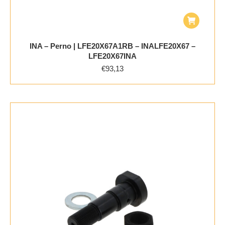
INA – Perno | LFE20X67A1RB – INALFE20X67 –
LFE20X67INA
€
93,13