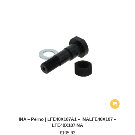
INA – Perno | LFE40X107A1 – INALFE40X107 –
LFE40X107INA
€
105,93