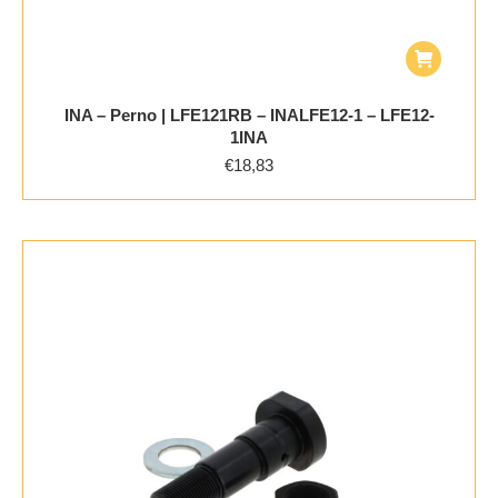
INA – Perno | LFE121RB – INALFE12-1 – LFE12-
1INA
€
18,83