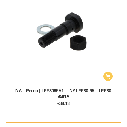
INA – Perno | LFE3095A1 – INALFE30-95 – LFE30-
95INA
€
38,13