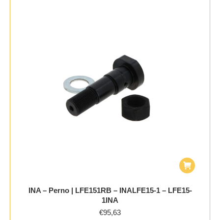
INA – Perno | LFE151RB – INALFE15-1 – LFE15-
1INA
€
95,63