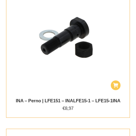
INA – Perno | LFE151 – INALFE15-1 – LFE15-1INA
€
8,97