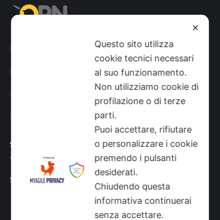
✕
Questo sito utilizza
Categorie prodotti
cookie tecnici necessari
Il mio account
al suo funzionamento.
Non utilizziamo cookie di
Shop
profilazione o di terze
parti.
Sito aziendale
Puoi accettare, rifiutare
o personalizzare i cookie
Sede
premendo i pulsanti
Via Busano, 56, Favria (TO)
desiderati.
Supporto Tecnico
Chiudendo questa
+39 0124 34071
informativa continuerai
Find us on:
senza accettare.