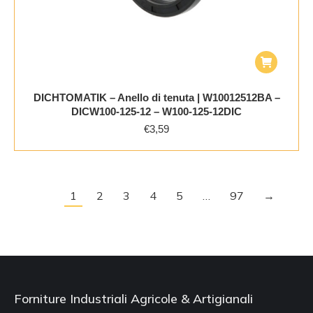
DICHTOMATIK – Anello di tenuta | W10012512BA –
DICW100-125-12 – W100-125-12DIC
€
3,59
1
2
3
4
5
…
97
→
Forniture Industriali Agricole & Artigianali