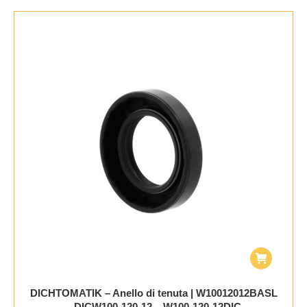
DICHTOMATIK – Anello di tenuta | W10012012BASL
– DICW100-120-12 – W100-120-12DIC