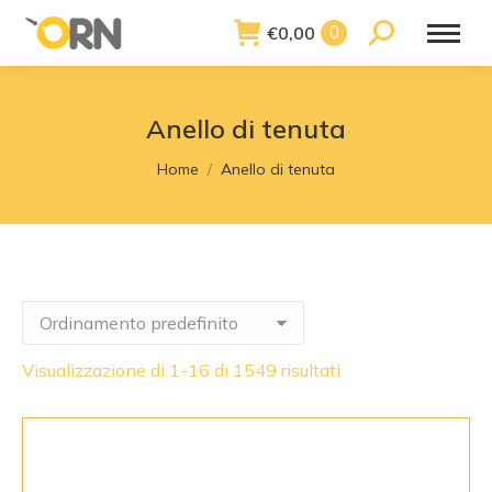
€
0,00
Search:
0
Anello di tenuta
You are here:
Home
Anello di tenuta
Visualizzazione di 1-16 di 1549 risultati