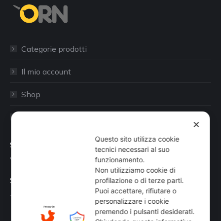
Categorie prodotti
Il mio account
Shop
Sito aziendale
✕
Questo sito utilizza cookie
Sede
tecnici necessari al suo
Via Busano, 56, Favria (TO)
funzionamento.
Non utilizziamo cookie di
Supporto Tecnico
profilazione o di terze parti.
Puoi accettare, rifiutare o
+39 0124 34071
personalizzare i cookie
premendo i pulsanti desiderati.
Find us on: