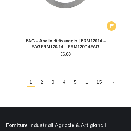
FAG – Anello di fissaggio | FRM12014 –
FAGFRM120/14 – FRM120/14FAG
€
6,88
1
2
3
4
5
…
15
→
Forniture Industriali Agricole & Artigianali