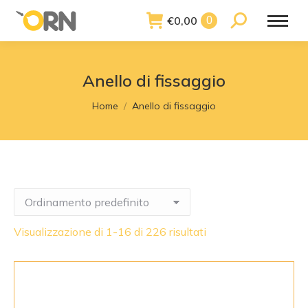
€
0,00
Search:
0
Anello di fissaggio
You are here:
Home
Anello di fissaggio
Visualizzazione di 1-16 di 226 risultati